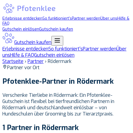
Erlebnisse entdecken
So funktioniert's
Partner werden
Über uns
Hilfe &
FAQ
Gutschein einlösen
Gutschein kaufen
Gutschein kaufen
Erlebnisse entdecken
So funktioniert's
Partner werden
Über
uns
Hilfe & FAQ
Gutschein einlösen
Startseite
›
Partner
›
Rödermark
Partner vor Ort
Pfotenklee-Partner in
Rödermark
Verschenke Tierliebe in Rödermark: Ein Pfotenklee-
Gutschein ist flexibel bei tierfreundlichen Partnern in
Rödermark und deutschlandweit einlösbar – von
Hundeschulen über Grooming bis zur Tierarztpraxis.
1 Partner in Rödermark