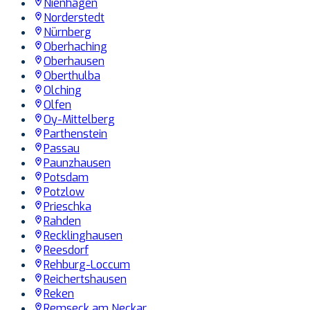
Nienhagen
Norderstedt
Nürnberg
Oberhaching
Oberhausen
Oberthulba
Olching
Olfen
Oy-Mittelberg
Parthenstein
Passau
Paunzhausen
Potsdam
Potzlow
Prieschka
Rahden
Recklinghausen
Reesdorf
Rehburg-Loccum
Reichertshausen
Reken
Remseck am Neckar