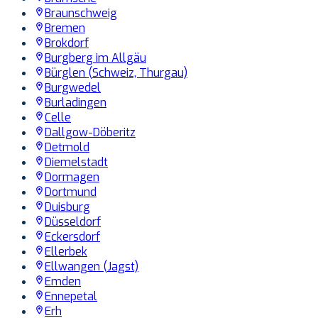
Braunschweig
Bremen
Brokdorf
Burgberg im Allgäu
Bürglen (Schweiz, Thurgau)
Burgwedel
Burladingen
Celle
Dallgow-Döberitz
Detmold
Diemelstadt
Dormagen
Dortmund
Duisburg
Düsseldorf
Eckersdorf
Ellerbek
Ellwangen (Jagst)
Emden
Ennepetal
Erh