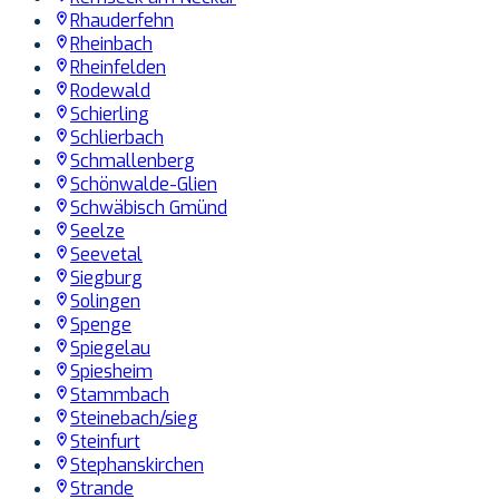
Rhauderfehn
Rheinbach
Rheinfelden
Rodewald
Schierling
Schlierbach
Schmallenberg
Schönwalde-Glien
Schwäbisch Gmünd
Seelze
Seevetal
Siegburg
Solingen
Spenge
Spiegelau
Spiesheim
Stammbach
Steinebach/sieg
Steinfurt
Stephanskirchen
Strande