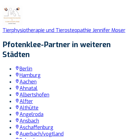
Tierphysiotherapie und Tierosteopathie Jennifer Moser
Pfotenklee-Partner in weiteren
Städten
Berlin
Hamburg
Aachen
Ahnatal
Albertshofen
Alfter
Althütte
Angelroda
Ansbach
Aschaffenburg
Auerbach/vogtland