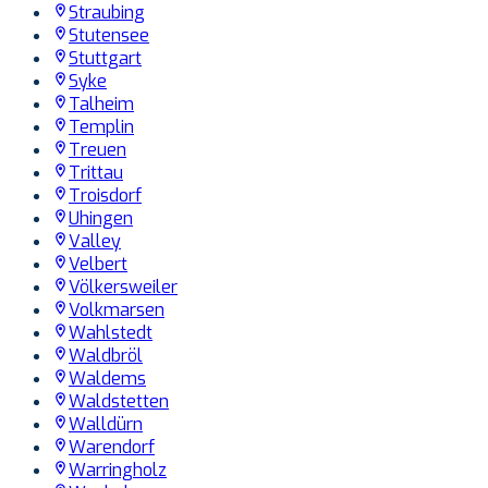
Straubing
Stutensee
Stuttgart
Syke
Talheim
Templin
Treuen
Trittau
Troisdorf
Uhingen
Valley
Velbert
Völkersweiler
Volkmarsen
Wahlstedt
Waldbröl
Waldems
Waldstetten
Walldürn
Warendorf
Warringholz