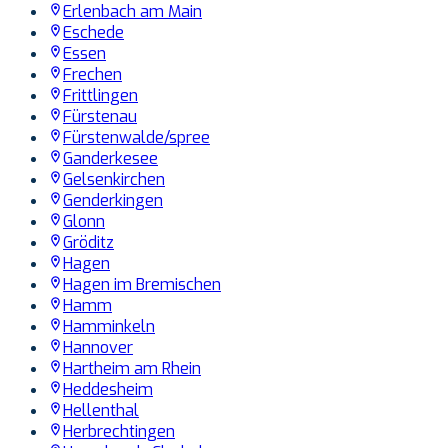
Erlenbach am Main
Eschede
Essen
Frechen
Frittlingen
Fürstenau
Fürstenwalde/spree
Ganderkesee
Gelsenkirchen
Genderkingen
Glonn
Gröditz
Hagen
Hagen im Bremischen
Hamm
Hamminkeln
Hannover
Hartheim am Rhein
Heddesheim
Hellenthal
Herbrechtingen