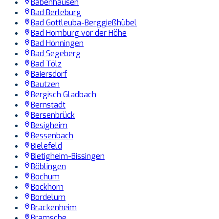
Babenhausen
Bad Berleburg
Bad Gottleuba-Berggießhübel
Bad Homburg vor der Höhe
Bad Hönningen
Bad Segeberg
Bad Tölz
Baiersdorf
Bautzen
Bergisch Gladbach
Bernstadt
Bersenbrück
Besigheim
Bessenbach
Bielefeld
Bietigheim-Bissingen
Böblingen
Bochum
Bockhorn
Bordelum
Brackenheim
Bramsche