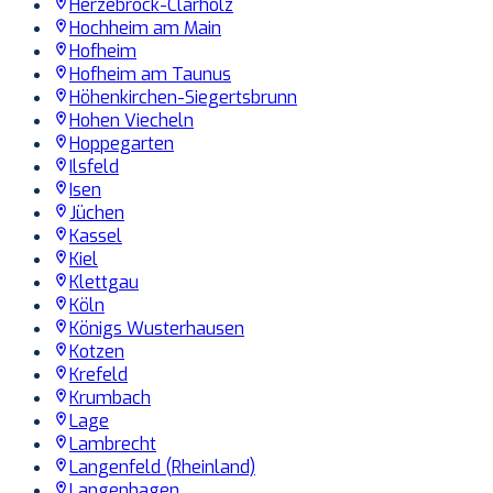
Herzebrock-Clarholz
Hochheim am Main
Hofheim
Hofheim am Taunus
Höhenkirchen-Siegertsbrunn
Hohen Viecheln
Hoppegarten
Ilsfeld
Isen
Jüchen
Kassel
Kiel
Klettgau
Köln
Königs Wusterhausen
Kotzen
Krefeld
Krumbach
Lage
Lambrecht
Langenfeld (Rheinland)
Langenhagen