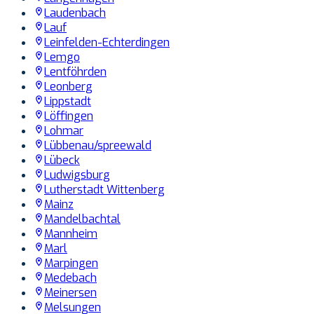
Laudenbach
Lauf
Leinfelden-Echterdingen
Lemgo
Lentföhrden
Leonberg
Lippstadt
Löffingen
Lohmar
Lübbenau/spreewald
Lübeck
Ludwigsburg
Lutherstadt Wittenberg
Mainz
Mandelbachtal
Mannheim
Marl
Marpingen
Medebach
Meinersen
Melsungen