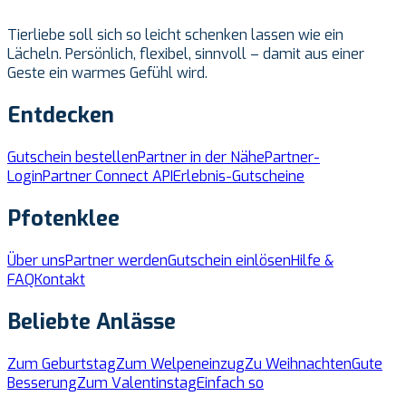
Tierliebe soll sich so leicht schenken lassen wie ein
Lächeln. Persönlich, flexibel, sinnvoll – damit aus einer
Geste ein warmes Gefühl wird.
Entdecken
Gutschein bestellen
Partner in der Nähe
Partner-
Login
Partner Connect API
Erlebnis-Gutscheine
Pfotenklee
Über uns
Partner werden
Gutschein einlösen
Hilfe &
FAQ
Kontakt
Beliebte Anlässe
Zum Geburtstag
Zum Welpeneinzug
Zu Weihnachten
Gute
Besserung
Zum Valentinstag
Einfach so