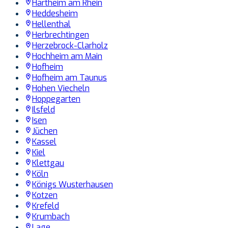
Hartheim am Rhein
Heddesheim
Hellenthal
Herbrechtingen
Herzebrock-Clarholz
Hochheim am Main
Hofheim
Hofheim am Taunus
Hohen Viecheln
Hoppegarten
Ilsfeld
Isen
Jüchen
Kassel
Kiel
Klettgau
Köln
Königs Wusterhausen
Kotzen
Krefeld
Krumbach
Lage