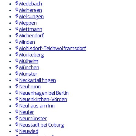
Medebach
Meinersen
Melsungen
Meppen
Mettmann
Michendorf
Minden
Mohlsdorf-Teichwolframsdorf
Mönkeberg
Mülheim
München
Münster
Neckartailfingen
Neubrunn
Neuenhagen bei Berlin
Neuenkirchen-Vörden
Neuhaus am Inn
Neuler
Neumünster
Neustadt bei Coburg
Neuwied