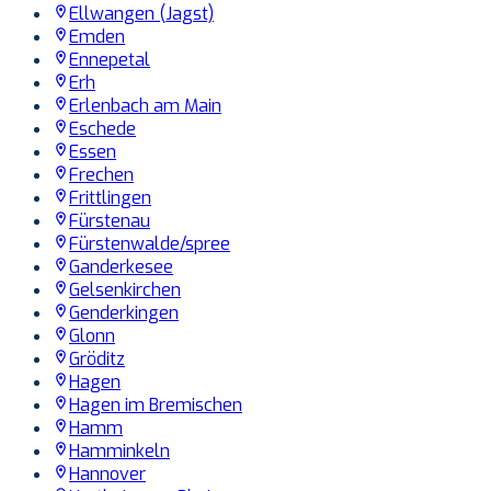
Ellwangen (Jagst)
Emden
Ennepetal
Erh
Erlenbach am Main
Eschede
Essen
Frechen
Frittlingen
Fürstenau
Fürstenwalde/spree
Ganderkesee
Gelsenkirchen
Genderkingen
Glonn
Gröditz
Hagen
Hagen im Bremischen
Hamm
Hamminkeln
Hannover