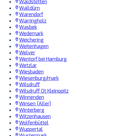
Waldstetten
Walldürn
Warendorf
Warringholz
Wasbek
Wedemark
Weichering
Weitenhagen
Welver
Wentorf bei Hamburg
Wetzlar
Wiesbaden
Wiesenburg/mark
Wilsdruff
Wilsdruff Ot Kleinopitz
Winnenden
Winsen (Aller)
Winterberg
Witzenhausen
Wolfenbüttel
Wuppertal
Wustermark