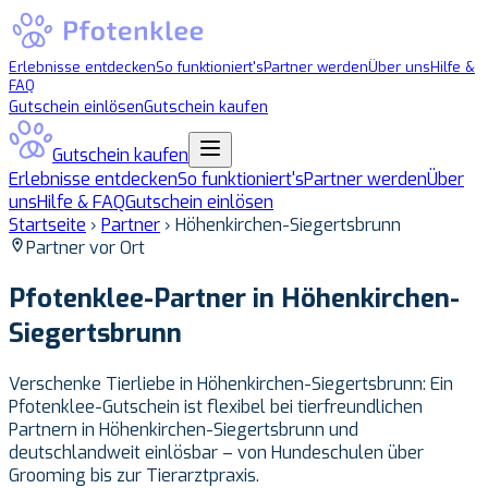
Erlebnisse entdecken
So funktioniert's
Partner werden
Über uns
Hilfe &
FAQ
Gutschein einlösen
Gutschein kaufen
Gutschein kaufen
Erlebnisse entdecken
So funktioniert's
Partner werden
Über
uns
Hilfe & FAQ
Gutschein einlösen
Startseite
›
Partner
›
Höhenkirchen-Siegertsbrunn
Partner vor Ort
Pfotenklee-Partner in
Höhenkirchen-
Siegertsbrunn
Verschenke Tierliebe in Höhenkirchen-Siegertsbrunn: Ein
Pfotenklee-Gutschein ist flexibel bei tierfreundlichen
Partnern in Höhenkirchen-Siegertsbrunn und
deutschlandweit einlösbar – von Hundeschulen über
Grooming bis zur Tierarztpraxis.