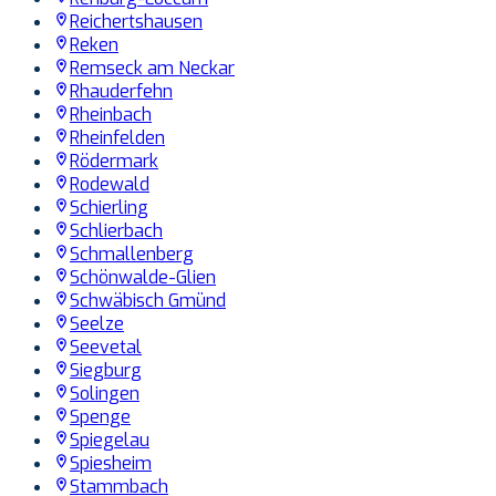
Reichertshausen
Reken
Remseck am Neckar
Rhauderfehn
Rheinbach
Rheinfelden
Rödermark
Rodewald
Schierling
Schlierbach
Schmallenberg
Schönwalde-Glien
Schwäbisch Gmünd
Seelze
Seevetal
Siegburg
Solingen
Spenge
Spiegelau
Spiesheim
Stammbach