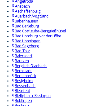
Angelroda
Ansbach
Aschaffenburg
Auerbach/vogtland
Babenhausen
Bad Berleburg
Bad Gottleuba-Berggießhübel
Bad Homburg vor der Höhe
Bad Hönningen
Bad Segeberg
Bad Tölz
Baiersdorf
Bautzen
Bergisch Gladbach
Bernstadt
Bersenbrück
Besigheim
Bessenbach
Bielefeld
Bietigheim-Bissingen
Böblingen
Bochum