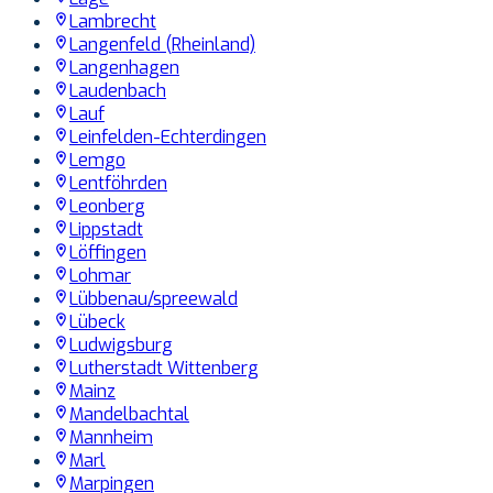
Lambrecht
Langenfeld (Rheinland)
Langenhagen
Laudenbach
Lauf
Leinfelden-Echterdingen
Lemgo
Lentföhrden
Leonberg
Lippstadt
Löffingen
Lohmar
Lübbenau/spreewald
Lübeck
Ludwigsburg
Lutherstadt Wittenberg
Mainz
Mandelbachtal
Mannheim
Marl
Marpingen