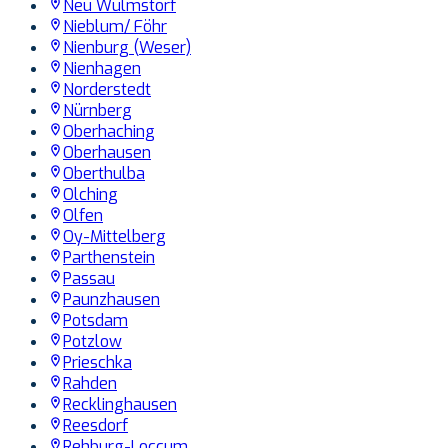
Neu Wulmstorf
Nieblum/ Föhr
Nienburg (Weser)
Nienhagen
Norderstedt
Nürnberg
Oberhaching
Oberhausen
Oberthulba
Olching
Olfen
Oy-Mittelberg
Parthenstein
Passau
Paunzhausen
Potsdam
Potzlow
Prieschka
Rahden
Recklinghausen
Reesdorf
Rehburg-Loccum