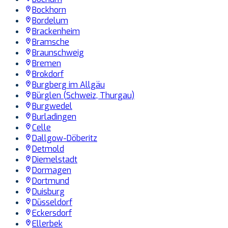
Bockhorn
Bordelum
Brackenheim
Bramsche
Braunschweig
Bremen
Brokdorf
Burgberg im Allgäu
Bürglen (Schweiz, Thurgau)
Burgwedel
Burladingen
Celle
Dallgow-Döberitz
Detmold
Diemelstadt
Dormagen
Dortmund
Duisburg
Düsseldorf
Eckersdorf
Ellerbek