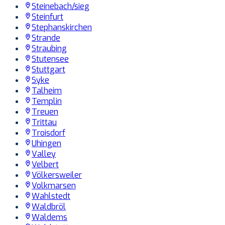
Steinebach/sieg
Steinfurt
Stephanskirchen
Strande
Straubing
Stutensee
Stuttgart
Syke
Talheim
Templin
Treuen
Trittau
Troisdorf
Uhingen
Valley
Velbert
Völkersweiler
Volkmarsen
Wahlstedt
Waldbröl
Waldems