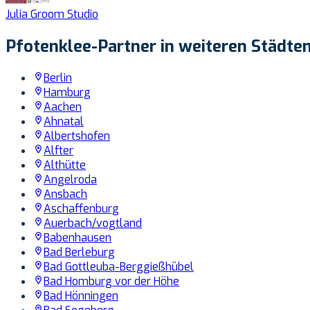
Julia Groom Studio
Pfotenklee-Partner in weiteren Städte
Berlin
Hamburg
Aachen
Ahnatal
Albertshofen
Alfter
Althütte
Angelroda
Ansbach
Aschaffenburg
Auerbach/vogtland
Babenhausen
Bad Berleburg
Bad Gottleuba-Berggießhübel
Bad Homburg vor der Höhe
Bad Hönningen