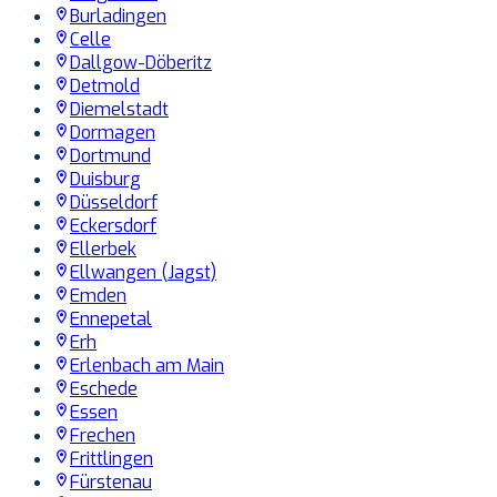
Burladingen
Celle
Dallgow-Döberitz
Detmold
Diemelstadt
Dormagen
Dortmund
Duisburg
Düsseldorf
Eckersdorf
Ellerbek
Ellwangen (Jagst)
Emden
Ennepetal
Erh
Erlenbach am Main
Eschede
Essen
Frechen
Frittlingen
Fürstenau