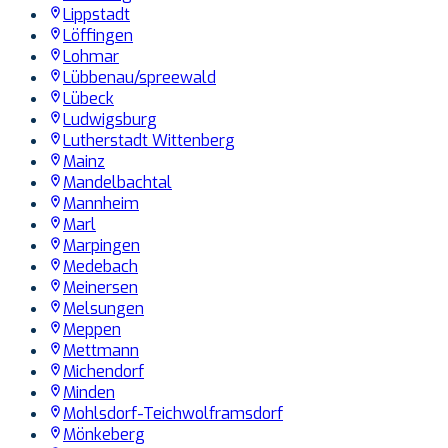
Lippstadt
Löffingen
Lohmar
Lübbenau/spreewald
Lübeck
Ludwigsburg
Lutherstadt Wittenberg
Mainz
Mandelbachtal
Mannheim
Marl
Marpingen
Medebach
Meinersen
Melsungen
Meppen
Mettmann
Michendorf
Minden
Mohlsdorf-Teichwolframsdorf
Mönkeberg