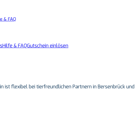
fe & FAQ
s
Hilfe & FAQ
Gutschein einlösen
n ist flexibel bei tierfreundlichen Partnern in Bersenbrück u