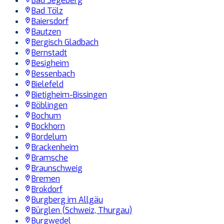
Bad Segeberg
Bad Tölz
Baiersdorf
Bautzen
Bergisch Gladbach
Bernstadt
Besigheim
Bessenbach
Bielefeld
Bietigheim-Bissingen
Böblingen
Bochum
Bockhorn
Bordelum
Brackenheim
Bramsche
Braunschweig
Bremen
Brokdorf
Burgberg im Allgäu
Bürglen (Schweiz, Thurgau)
Burgwedel