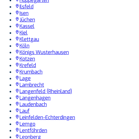
Hoppegarten
Ilsfeld
Isen
Jüchen
Kassel
Kiel
Klettgau
Köln
Königs Wusterhausen
Kotzen
Krefeld
Krumbach
Lage
Lambrecht
Langenfeld (Rheinland)
Langenhagen
Laudenbach
Lauf
Leinfelden-Echterdingen
Lemgo
Lentföhrden
Leonberg