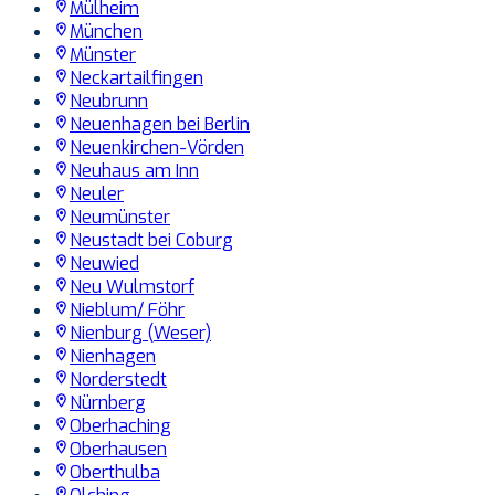
Mülheim
München
Münster
Neckartailfingen
Neubrunn
Neuenhagen bei Berlin
Neuenkirchen-Vörden
Neuhaus am Inn
Neuler
Neumünster
Neustadt bei Coburg
Neuwied
Neu Wulmstorf
Nieblum/ Föhr
Nienburg (Weser)
Nienhagen
Norderstedt
Nürnberg
Oberhaching
Oberhausen
Oberthulba