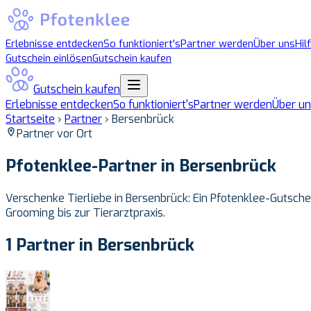
Erlebnisse entdecken
So funktioniert's
Partner werden
Über uns
Hil
Gutschein einlösen
Gutschein kaufen
Gutschein kaufen
Erlebnisse entdecken
So funktioniert's
Partner werden
Über un
Startseite
›
Partner
›
Bersenbrück
Partner vor Ort
Pfotenklee-Partner in
Bersenbrück
Verschenke Tierliebe in Bersenbrück: Ein Pfotenklee-Gutschei
Grooming bis zur Tierarztpraxis.
1 Partner in Bersenbrück