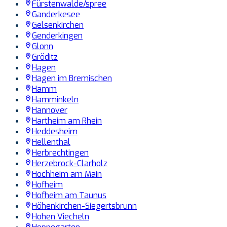
Fürstenwalde/spree
Ganderkesee
Gelsenkirchen
Genderkingen
Glonn
Gröditz
Hagen
Hagen im Bremischen
Hamm
Hamminkeln
Hannover
Hartheim am Rhein
Heddesheim
Hellenthal
Herbrechtingen
Herzebrock-Clarholz
Hochheim am Main
Hofheim
Hofheim am Taunus
Höhenkirchen-Siegertsbrunn
Hohen Viecheln