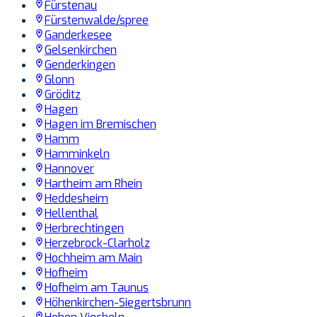
Fürstenau
Fürstenwalde/spree
Ganderkesee
Gelsenkirchen
Genderkingen
Glonn
Gröditz
Hagen
Hagen im Bremischen
Hamm
Hamminkeln
Hannover
Hartheim am Rhein
Heddesheim
Hellenthal
Herbrechtingen
Herzebrock-Clarholz
Hochheim am Main
Hofheim
Hofheim am Taunus
Höhenkirchen-Siegertsbrunn