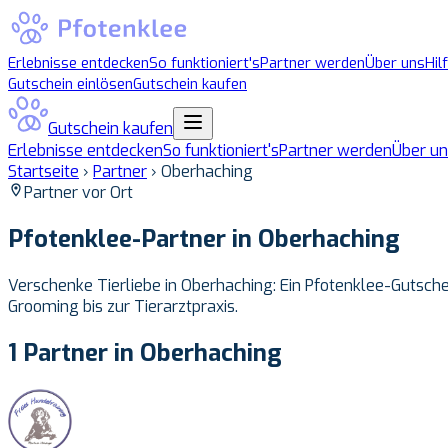
Erlebnisse entdecken
So funktioniert's
Partner werden
Über uns
Hil
Gutschein einlösen
Gutschein kaufen
Gutschein kaufen
Erlebnisse entdecken
So funktioniert's
Partner werden
Über un
Startseite
›
Partner
›
Oberhaching
Partner vor Ort
Pfotenklee-Partner in
Oberhaching
Verschenke Tierliebe in Oberhaching: Ein Pfotenklee-Gutsche
Grooming bis zur Tierarztpraxis.
1 Partner in Oberhaching