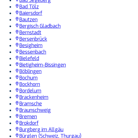
Bad Segeberg
Bad Tölz
Baiersdorf
Bautzen
Bergisch Gladbach
Bernstadt
Bersenbrück
Besigheim
Bessenbach
Bielefeld
Bietigheim-Bissingen
Böblingen
Bochum
Bockhorn
Bordelum
Brackenheim
Bramsche
Braunschweig
Bremen
Brokdorf
Burgberg im Allgäu
Bürglen (Schweiz, Thurgau)