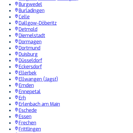
Burgwedel
Burladingen
Celle
Dallgow-Döberitz
Detmold
Diemelstadt
Dormagen
Dortmund
Duisburg
Düsseldorf
Eckersdorf
Ellerbek
Ellwangen (Jagst)
Emden
Ennepetal
Erh
Erlenbach am Main
Eschede
Essen
Frechen
Frittlingen