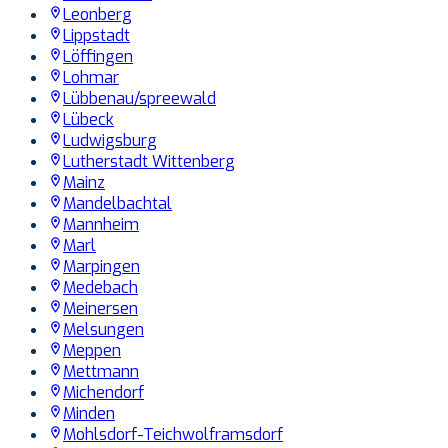
Leonberg
Lippstadt
Löffingen
Lohmar
Lübbenau/spreewald
Lübeck
Ludwigsburg
Lutherstadt Wittenberg
Mainz
Mandelbachtal
Mannheim
Marl
Marpingen
Medebach
Meinersen
Melsungen
Meppen
Mettmann
Michendorf
Minden
Mohlsdorf-Teichwolframsdorf