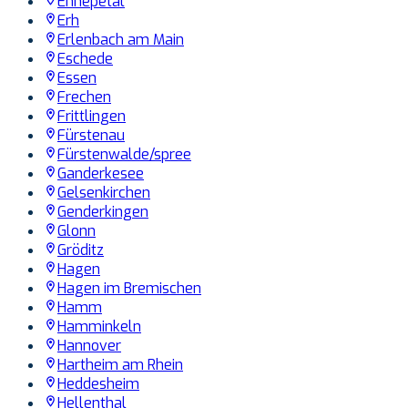
Ennepetal
Erh
Erlenbach am Main
Eschede
Essen
Frechen
Frittlingen
Fürstenau
Fürstenwalde/spree
Ganderkesee
Gelsenkirchen
Genderkingen
Glonn
Gröditz
Hagen
Hagen im Bremischen
Hamm
Hamminkeln
Hannover
Hartheim am Rhein
Heddesheim
Hellenthal