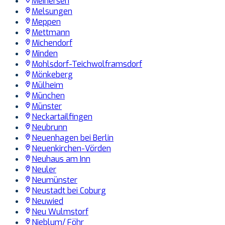
Meinersen
Melsungen
Meppen
Mettmann
Michendorf
Minden
Mohlsdorf-Teichwolframsdorf
Mönkeberg
Mülheim
München
Münster
Neckartailfingen
Neubrunn
Neuenhagen bei Berlin
Neuenkirchen-Vörden
Neuhaus am Inn
Neuler
Neumünster
Neustadt bei Coburg
Neuwied
Neu Wulmstorf
Nieblum/ Föhr