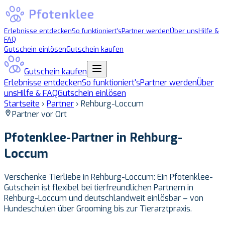
Erlebnisse entdecken
So funktioniert's
Partner werden
Über uns
Hilfe &
FAQ
Gutschein einlösen
Gutschein kaufen
Gutschein kaufen
Erlebnisse entdecken
So funktioniert's
Partner werden
Über
uns
Hilfe & FAQ
Gutschein einlösen
Startseite
›
Partner
›
Rehburg-Loccum
Partner vor Ort
Pfotenklee-Partner in
Rehburg-
Loccum
Verschenke Tierliebe in Rehburg-Loccum: Ein Pfotenklee-
Gutschein ist flexibel bei tierfreundlichen Partnern in
Rehburg-Loccum und deutschlandweit einlösbar – von
Hundeschulen über Grooming bis zur Tierarztpraxis.