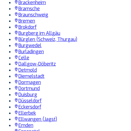
Brackenheim
Bramsche
Braunschweig
Bremen
Brokdorf
Burgberg im Allgäu
Bürglen (Schweiz, Thurgau)
Burgwedel
Burladingen
Celle
Dallgow-Döberitz
Detmold
Diemelstadt
Dormagen
Dortmund
Duisburg
Düsseldorf
Eckersdorf
Ellerbek
Ellwangen (Jagst)
Emden