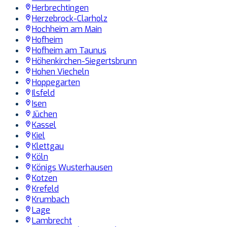
Herbrechtingen
Herzebrock-Clarholz
Hochheim am Main
Hofheim
Hofheim am Taunus
Höhenkirchen-Siegertsbrunn
Hohen Viecheln
Hoppegarten
Ilsfeld
Isen
Jüchen
Kassel
Kiel
Klettgau
Köln
Königs Wusterhausen
Kotzen
Krefeld
Krumbach
Lage
Lambrecht