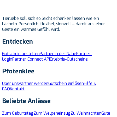
Tierliebe soll sich so leicht schenken lassen wie ein
Lächeln. Persönlich, flexibel, sinnvoll – damit aus einer
Geste ein warmes Gefühl wird.
Entdecken
Gutschein bestellen
Partner in der Nähe
Partner-
Login
Partner Connect API
Erlebnis-Gutscheine
Pfotenklee
Über uns
Partner werden
Gutschein einlösen
Hilfe &
FAQ
Kontakt
Beliebte Anlässe
Zum Geburtstag
Zum Welpeneinzug
Zu Weihnachten
Gute