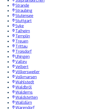
Stephanskirchen
Strande
Straubing
Stutensee
Stuttgart
Syke
Talheim
Templin
Treuen
Trittau
Troisdorf
Uhingen
Valley
Velbert
Völkersweiler
Volkmarsen
Wahlstedt
Waldbröl
Waldems
Waldstetten
Walldürn
Warendorf