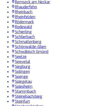
Remseck am Neckar
Rhauderfehn
Rheinbach
Rheinfelden
Rödermark
Rodewald
Schierling
Schlierbach
Schmallenberg
Schönwalde-Glien
Schwäbisch Gmünd
Seelze
Seevetal
Siegburg
Solingen
Spenge
Spiegelau
Spiesheim
Stammbach
Steinebach/sieg
Steinfurt