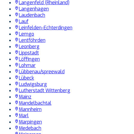
Langenfeld (Rheinland)
Langenhagen
Laudenbach
Lauf
Leinfelden-Echterdingen
Lemgo
Lentföhrden
Leonberg
Lippstadt
Löffingen
Lohmar
Lübbenau/spreewald
Lübeck
Ludwigsburg
Lutherstadt Wittenberg
Mainz
Mandelbachtal
Mannheim
Marl
Marpingen
Medebach