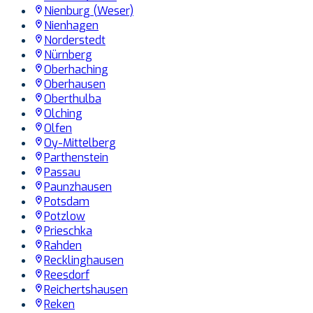
Nienburg (Weser)
Nienhagen
Norderstedt
Nürnberg
Oberhaching
Oberhausen
Oberthulba
Olching
Olfen
Oy-Mittelberg
Parthenstein
Passau
Paunzhausen
Potsdam
Potzlow
Prieschka
Rahden
Recklinghausen
Reesdorf
Reichertshausen
Reken