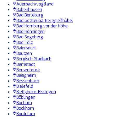
Auerbach/vogtland
Babenhausen
Bad Berleburg
Bad Gottleuba-Berggießhübel
Bad Homburg vor der Höhe
Bad Hönningen
Bad Segeberg
Bad Tölz
Baiersdorf
Bautzen
Bergisch Gladbach
Bernstadt
Bersenbrück
Besigheim
Bessenbach
Bielefeld
Bietigheim-Bissingen
Böblingen
Bochum
Bockhorn
Bordelum