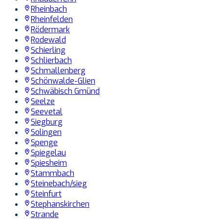
Rheinbach
Rheinfelden
Rödermark
Rodewald
Schierling
Schlierbach
Schmallenberg
Schönwalde-Glien
Schwäbisch Gmünd
Seelze
Seevetal
Siegburg
Solingen
Spenge
Spiegelau
Spiesheim
Stammbach
Steinebach/sieg
Steinfurt
Stephanskirchen
Strande