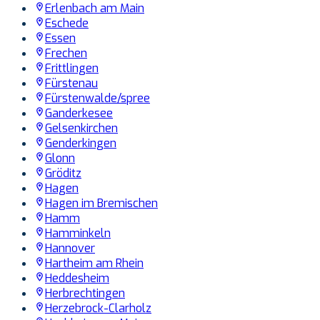
Erlenbach am Main
Eschede
Essen
Frechen
Frittlingen
Fürstenau
Fürstenwalde/spree
Ganderkesee
Gelsenkirchen
Genderkingen
Glonn
Gröditz
Hagen
Hagen im Bremischen
Hamm
Hamminkeln
Hannover
Hartheim am Rhein
Heddesheim
Herbrechtingen
Herzebrock-Clarholz