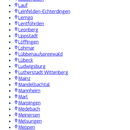
Lauf
Leinfelden-Echterdingen
Lemgo
Lentföhrden
Leonberg
Lippstadt
Löffingen
Lohmar
Lübbenau/spreewald
Lübeck
Ludwigsburg
Lutherstadt Wittenberg
Mainz
Mandelbachtal
Mannheim
Marl
Marpingen
Medebach
Meinersen
Melsungen
Meppen