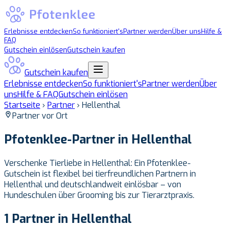
Erlebnisse entdecken
So funktioniert's
Partner werden
Über uns
Hilfe &
FAQ
Gutschein einlösen
Gutschein kaufen
Gutschein kaufen
Erlebnisse entdecken
So funktioniert's
Partner werden
Über
uns
Hilfe & FAQ
Gutschein einlösen
Startseite
›
Partner
›
Hellenthal
Partner vor Ort
Pfotenklee-Partner in
Hellenthal
Verschenke Tierliebe in Hellenthal: Ein Pfotenklee-
Gutschein ist flexibel bei tierfreundlichen Partnern in
Hellenthal und deutschlandweit einlösbar – von
Hundeschulen über Grooming bis zur Tierarztpraxis.
1 Partner in Hellenthal