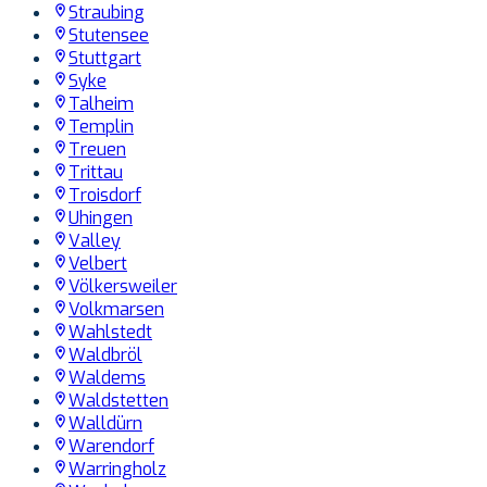
Straubing
Stutensee
Stuttgart
Syke
Talheim
Templin
Treuen
Trittau
Troisdorf
Uhingen
Valley
Velbert
Völkersweiler
Volkmarsen
Wahlstedt
Waldbröl
Waldems
Waldstetten
Walldürn
Warendorf
Warringholz