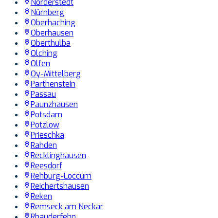
Norderstedt
Nürnberg
Oberhaching
Oberhausen
Oberthulba
Olching
Olfen
Oy-Mittelberg
Parthenstein
Passau
Paunzhausen
Potsdam
Potzlow
Prieschka
Rahden
Recklinghausen
Reesdorf
Rehburg-Loccum
Reichertshausen
Reken
Remseck am Neckar
Rhauderfehn