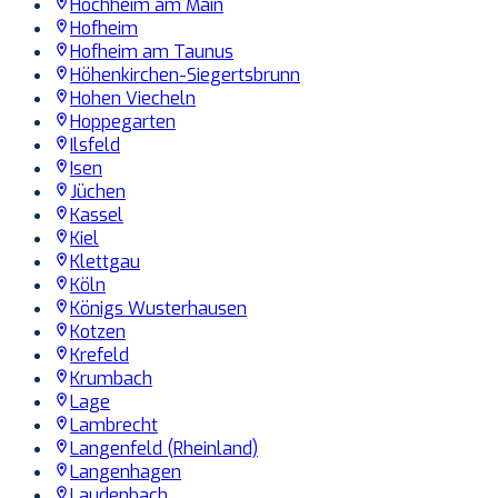
Hochheim am Main
Hofheim
Hofheim am Taunus
Höhenkirchen-Siegertsbrunn
Hohen Viecheln
Hoppegarten
Ilsfeld
Isen
Jüchen
Kassel
Kiel
Klettgau
Köln
Königs Wusterhausen
Kotzen
Krefeld
Krumbach
Lage
Lambrecht
Langenfeld (Rheinland)
Langenhagen
Laudenbach