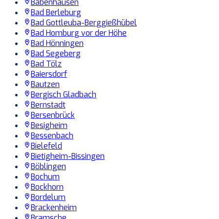
Babenhausen
Bad Berleburg
Bad Gottleuba-Berggießhübel
Bad Homburg vor der Höhe
Bad Hönningen
Bad Segeberg
Bad Tölz
Baiersdorf
Bautzen
Bergisch Gladbach
Bernstadt
Bersenbrück
Besigheim
Bessenbach
Bielefeld
Bietigheim-Bissingen
Böblingen
Bochum
Bockhorn
Bordelum
Brackenheim
Bramsche