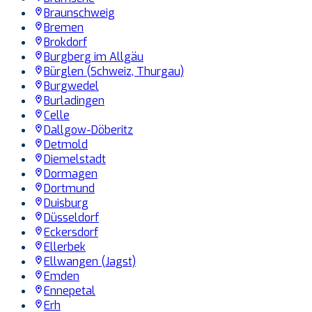
Braunschweig
Bremen
Brokdorf
Burgberg im Allgäu
Bürglen (Schweiz, Thurgau)
Burgwedel
Burladingen
Celle
Dallgow-Döberitz
Detmold
Diemelstadt
Dormagen
Dortmund
Duisburg
Düsseldorf
Eckersdorf
Ellerbek
Ellwangen (Jagst)
Emden
Ennepetal
Erh