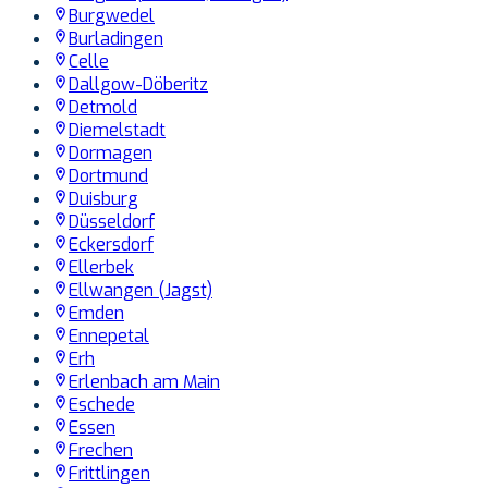
Burgwedel
Burladingen
Celle
Dallgow-Döberitz
Detmold
Diemelstadt
Dormagen
Dortmund
Duisburg
Düsseldorf
Eckersdorf
Ellerbek
Ellwangen (Jagst)
Emden
Ennepetal
Erh
Erlenbach am Main
Eschede
Essen
Frechen
Frittlingen