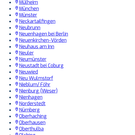
Mülheim
München
Münster
Neckartailfingen
Neubrunn
Neuenhagen bei Berlin
Neuenkirchen-Vörden
Neuhaus am Inn
Neuler
Neumünster
Neustadt bei Coburg
Neuwied
Neu Wulmstorf
Nieblum/ Föhr
Nienburg (Weser)
Nienhagen
Norderstedt
Nürnberg
Oberhaching
Oberhausen
Oberthulba