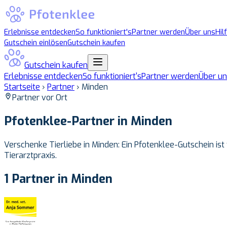
Erlebnisse entdecken
So funktioniert's
Partner werden
Über uns
Hil
Gutschein einlösen
Gutschein kaufen
Gutschein kaufen
Erlebnisse entdecken
So funktioniert's
Partner werden
Über un
Startseite
›
Partner
›
Minden
Partner vor Ort
Pfotenklee-Partner in
Minden
Verschenke Tierliebe in Minden: Ein Pfotenklee-Gutschein ist
Tierarztpraxis.
1 Partner in Minden