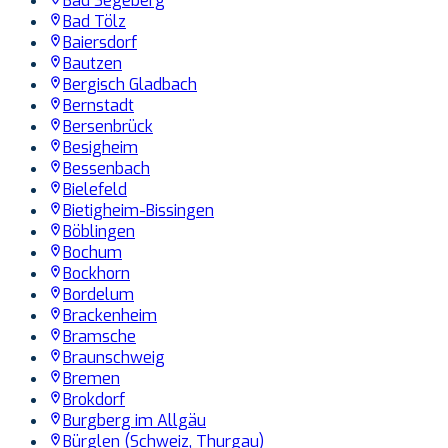
Bad Segeberg
Bad Tölz
Baiersdorf
Bautzen
Bergisch Gladbach
Bernstadt
Bersenbrück
Besigheim
Bessenbach
Bielefeld
Bietigheim-Bissingen
Böblingen
Bochum
Bockhorn
Bordelum
Brackenheim
Bramsche
Braunschweig
Bremen
Brokdorf
Burgberg im Allgäu
Bürglen (Schweiz, Thurgau)