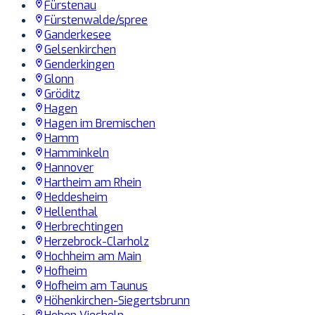
Fürstenau
Fürstenwalde/spree
Ganderkesee
Gelsenkirchen
Genderkingen
Glonn
Gröditz
Hagen
Hagen im Bremischen
Hamm
Hamminkeln
Hannover
Hartheim am Rhein
Heddesheim
Hellenthal
Herbrechtingen
Herzebrock-Clarholz
Hochheim am Main
Hofheim
Hofheim am Taunus
Höhenkirchen-Siegertsbrunn