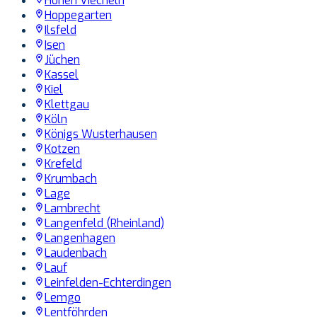
Hohen Viecheln
Hoppegarten
Ilsfeld
Isen
Jüchen
Kassel
Kiel
Klettgau
Köln
Königs Wusterhausen
Kotzen
Krefeld
Krumbach
Lage
Lambrecht
Langenfeld (Rheinland)
Langenhagen
Laudenbach
Lauf
Leinfelden-Echterdingen
Lemgo
Lentföhrden