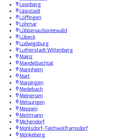
Leonberg
Lippstadt
Löffingen
Lohmar
Lübbenau/spreewald
Lübeck
Ludwigsburg
Lutherstadt Wittenberg
Mainz
Mandelbachtal
Mannheim
Marl
Marpingen
Medebach
Meinersen
Melsungen
Meppen
Mettmann
Michendorf
Mohlsdorf-Teichwolframsdorf
Mönkeberg