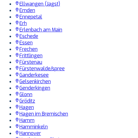
Ellwangen (Jagst)
Emden
Ennepetal
Erh
Erlenbach am Main
Eschede
Essen
Frechen
Frittlingen
Fürstenau
Fürstenwalde/spree
Ganderkesee
Gelsenkirchen
Genderkingen
Glonn
Gröditz
Hagen
Hagen im Bremischen
Hamm
Hamminkeln
Hannover