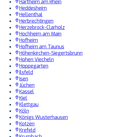
Hartheim am Rhein
Heddesheim
Hellenthal
Herbrechtingen
Herzebrock-Clarholz
Hochheim am Main
Hofheim
Hofheim am Taunus
Höhenkirchen-Siegertsbrunn
Hohen Viecheln
Hoppegarten
Ilsfeld
Isen
Jüchen
Kassel
Kiel
Klettgau
Köln
Königs Wusterhausen
Kotzen
Krefeld
Krumbach