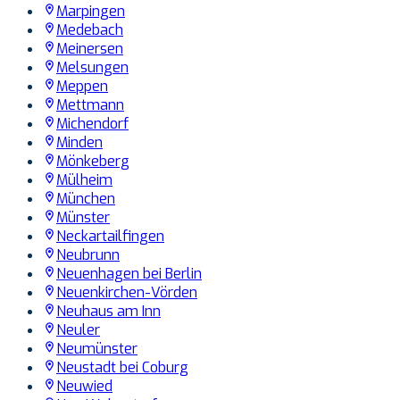
Marpingen
Medebach
Meinersen
Melsungen
Meppen
Mettmann
Michendorf
Minden
Mönkeberg
Mülheim
München
Münster
Neckartailfingen
Neubrunn
Neuenhagen bei Berlin
Neuenkirchen-Vörden
Neuhaus am Inn
Neuler
Neumünster
Neustadt bei Coburg
Neuwied