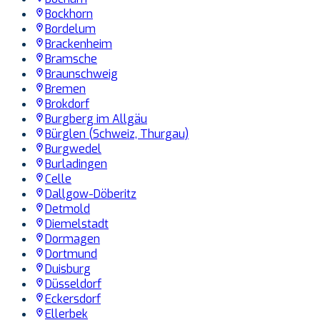
Bockhorn
Bordelum
Brackenheim
Bramsche
Braunschweig
Bremen
Brokdorf
Burgberg im Allgäu
Bürglen (Schweiz, Thurgau)
Burgwedel
Burladingen
Celle
Dallgow-Döberitz
Detmold
Diemelstadt
Dormagen
Dortmund
Duisburg
Düsseldorf
Eckersdorf
Ellerbek