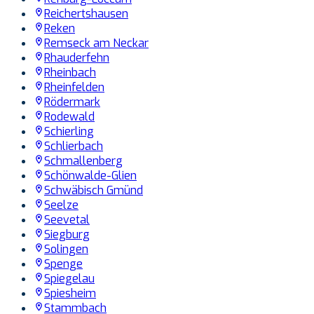
Reichertshausen
Reken
Remseck am Neckar
Rhauderfehn
Rheinbach
Rheinfelden
Rödermark
Rodewald
Schierling
Schlierbach
Schmallenberg
Schönwalde-Glien
Schwäbisch Gmünd
Seelze
Seevetal
Siegburg
Solingen
Spenge
Spiegelau
Spiesheim
Stammbach