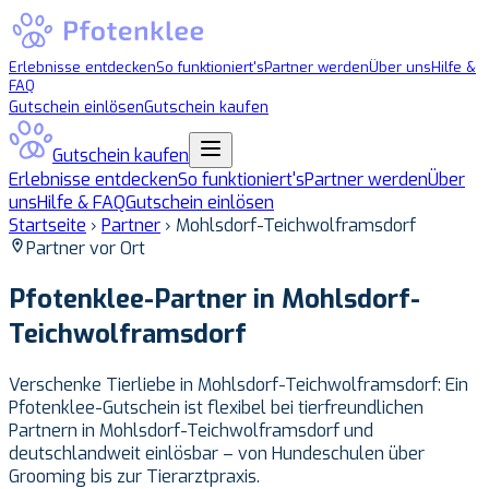
Erlebnisse entdecken
So funktioniert's
Partner werden
Über uns
Hilfe &
FAQ
Gutschein einlösen
Gutschein kaufen
Gutschein kaufen
Erlebnisse entdecken
So funktioniert's
Partner werden
Über
uns
Hilfe & FAQ
Gutschein einlösen
Startseite
›
Partner
›
Mohlsdorf-Teichwolframsdorf
Partner vor Ort
Pfotenklee-Partner in
Mohlsdorf-
Teichwolframsdorf
Verschenke Tierliebe in Mohlsdorf-Teichwolframsdorf: Ein
Pfotenklee-Gutschein ist flexibel bei tierfreundlichen
Partnern in Mohlsdorf-Teichwolframsdorf und
deutschlandweit einlösbar – von Hundeschulen über
Grooming bis zur Tierarztpraxis.