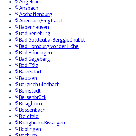
Angelroda
Ansbach
Aschaffenburg
Auerbach/vogtland
Babenhausen
Bad Berleburg
Bad Gottleuba-Berggießhübel
Bad Homburg vor der Höhe
Bad Hönningen
Bad Segeberg
Bad Tölz
Baiersdorf
Bautzen
Bergisch Gladbach
Bernstadt
Bersenbrück
Besigheim
Bessenbach
Bielefeld
Bietigheim-Bissingen
Böblingen
Bochum