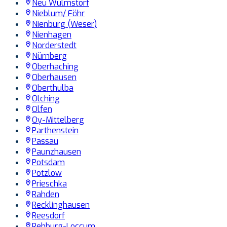
Neu Wulmstorf
Nieblum/ Föhr
Nienburg (Weser)
Nienhagen
Norderstedt
Nürnberg
Oberhaching
Oberhausen
Oberthulba
Olching
Olfen
Oy-Mittelberg
Parthenstein
Passau
Paunzhausen
Potsdam
Potzlow
Prieschka
Rahden
Recklinghausen
Reesdorf
Rehburg-Loccum