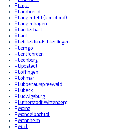
Lage
Lambrecht
Langenfeld (Rheinland)
Langenhagen
Laudenbach
Lauf
Leinfelden-Echterdingen
Lemgo
Lentföhrden
Leonberg
Lippstadt
Löffingen
Lohmar
Lübbenau/spreewald
Lübeck
Ludwigsburg
Lutherstadt Wittenberg
Mainz
Mandelbachtal
Mannheim
Marl