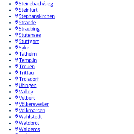
Steinebach/sieg
Steinfurt
Stephanskirchen
Strande
Straubing
Stutensee
Stuttgart
Syke
Talheim
Templin
Treuen
Trittau
Troisdorf
Uhingen
Valley
Velbert
Völkersweiler
Volkmarsen
Wahlstedt
Waldbröl
Waldems