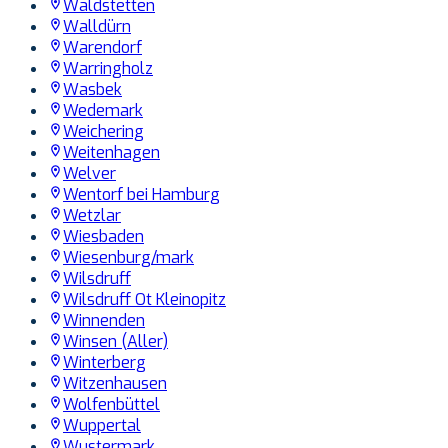
Waldstetten
Walldürn
Warendorf
Warringholz
Wasbek
Wedemark
Weichering
Weitenhagen
Welver
Wentorf bei Hamburg
Wetzlar
Wiesbaden
Wiesenburg/mark
Wilsdruff
Wilsdruff Ot Kleinopitz
Winnenden
Winsen (Aller)
Winterberg
Witzenhausen
Wolfenbüttel
Wuppertal
Wustermark