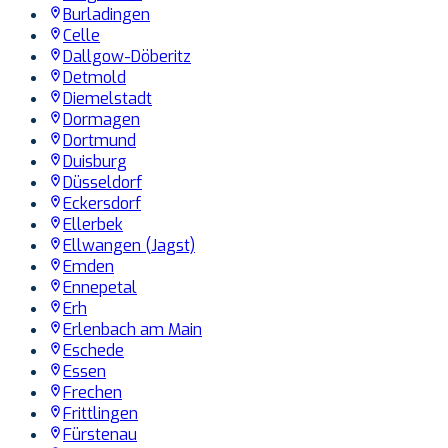
Burladingen
Celle
Dallgow-Döberitz
Detmold
Diemelstadt
Dormagen
Dortmund
Duisburg
Düsseldorf
Eckersdorf
Ellerbek
Ellwangen (Jagst)
Emden
Ennepetal
Erh
Erlenbach am Main
Eschede
Essen
Frechen
Frittlingen
Fürstenau