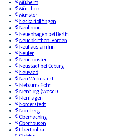
Mülheim
München
Münster
Neckartailfingen
Neubrunn
Neuenhagen bei Berlin
Neuenkirchen-Vörden
Neuhaus am Inn
Neuler
Neumünster
Neustadt bei Coburg
Neuwied
Neu Wulmstorf
Nieblum/ Föhr
Nienburg (Weser)
Nienhagen
Norderstedt
Nürnberg
Oberhaching
Oberhausen
Oberthulba