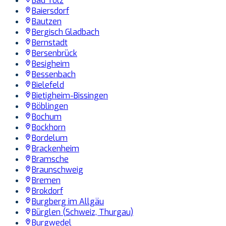
Bad Tölz
Baiersdorf
Bautzen
Bergisch Gladbach
Bernstadt
Bersenbrück
Besigheim
Bessenbach
Bielefeld
Bietigheim-Bissingen
Böblingen
Bochum
Bockhorn
Bordelum
Brackenheim
Bramsche
Braunschweig
Bremen
Brokdorf
Burgberg im Allgäu
Bürglen (Schweiz, Thurgau)
Burgwedel