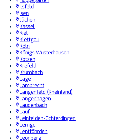
Hoppegarten
Ilsfeld
Isen
Jüchen
Kassel
Kiel
Klettgau
Köln
Königs Wusterhausen
Kotzen
Krefeld
Krumbach
Lage
Lambrecht
Langenfeld (Rheinland)
Langenhagen
Laudenbach
Lauf
Leinfelden-Echterdingen
Lemgo
Lentföhrden
Leonberg