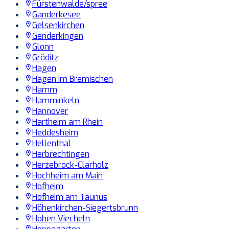
Fürstenwalde/spree
Ganderkesee
Gelsenkirchen
Genderkingen
Glonn
Gröditz
Hagen
Hagen im Bremischen
Hamm
Hamminkeln
Hannover
Hartheim am Rhein
Heddesheim
Hellenthal
Herbrechtingen
Herzebrock-Clarholz
Hochheim am Main
Hofheim
Hofheim am Taunus
Höhenkirchen-Siegertsbrunn
Hohen Viecheln