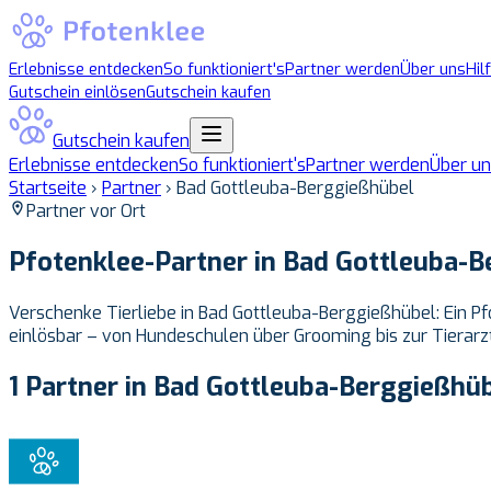
Erlebnisse entdecken
So funktioniert's
Partner werden
Über uns
Hil
Gutschein einlösen
Gutschein kaufen
Gutschein kaufen
Erlebnisse entdecken
So funktioniert's
Partner werden
Über un
Startseite
›
Partner
›
Bad Gottleuba-Berggießhübel
Partner vor Ort
Pfotenklee-Partner in
Bad Gottleuba-B
Verschenke Tierliebe in Bad Gottleuba-Berggießhübel: Ein Pf
einlösbar – von Hundeschulen über Grooming bis zur Tierarzt
1 Partner in Bad Gottleuba-Berggießhü