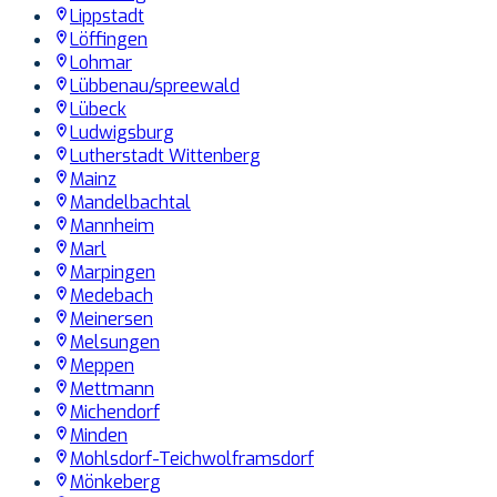
Lippstadt
Löffingen
Lohmar
Lübbenau/spreewald
Lübeck
Ludwigsburg
Lutherstadt Wittenberg
Mainz
Mandelbachtal
Mannheim
Marl
Marpingen
Medebach
Meinersen
Melsungen
Meppen
Mettmann
Michendorf
Minden
Mohlsdorf-Teichwolframsdorf
Mönkeberg