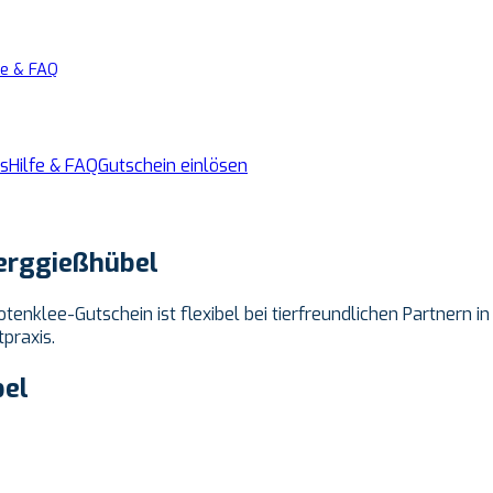
fe & FAQ
s
Hilfe & FAQ
Gutschein einlösen
erggießhübel
otenklee-Gutschein ist flexibel bei tierfreundlichen Partnern
praxis.
bel