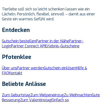
Tierliebe soll sich so leicht schenken lassen wie ein
Lächeln. Persönlich, flexibel, sinnvoll – damit aus einer
Geste ein warmes Gefühl wird.
Entdecken
Gutschein bestellen
Partner in der Nähe
Partner-
Login
Partner Connect API
Erlebnis-Gutscheine
Pfotenklee
Über uns
Partner werden
Gutschein einlösen
Hilfe &
FAQ
Kontakt
Beliebte Anlässe
Zum Geburtstag
Zum Welpeneinzug
Zu Weihnachten
Gute
Besserung
Zum Valentinstag
Einfach so