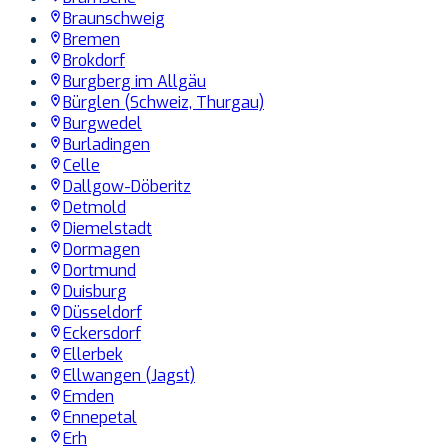
Braunschweig
Bremen
Brokdorf
Burgberg im Allgäu
Bürglen (Schweiz, Thurgau)
Burgwedel
Burladingen
Celle
Dallgow-Döberitz
Detmold
Diemelstadt
Dormagen
Dortmund
Duisburg
Düsseldorf
Eckersdorf
Ellerbek
Ellwangen (Jagst)
Emden
Ennepetal
Erh