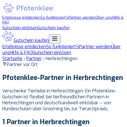
Erlebnisse entdecken
So funktioniert's
Partner werden
Über uns
Hilfe &
FAQ
Gutschein einlösen
Gutschein kaufen
Gutschein kaufen
Erlebnisse entdecken
So funktioniert's
Partner werden
Über
uns
Hilfe & FAQ
Gutschein einlösen
Startseite
›
Partner
›
Herbrechtingen
Partner vor Ort
Pfotenklee-Partner in
Herbrechtingen
Verschenke Tierliebe in Herbrechtingen: Ein Pfotenklee-
Gutschein ist flexibel bei tierfreundlichen Partnern in
Herbrechtingen und deutschlandweit einlösbar – von
Hundeschulen über Grooming bis zur Tierarztpraxis.
1 Partner in Herbrechtingen