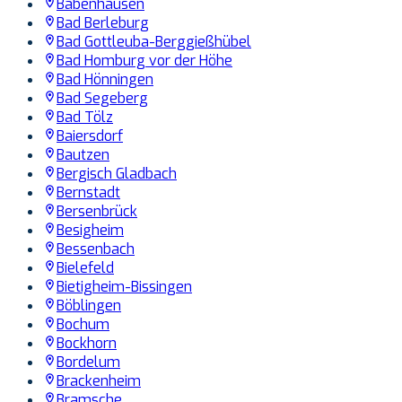
Babenhausen
Bad Berleburg
Bad Gottleuba-Berggießhübel
Bad Homburg vor der Höhe
Bad Hönningen
Bad Segeberg
Bad Tölz
Baiersdorf
Bautzen
Bergisch Gladbach
Bernstadt
Bersenbrück
Besigheim
Bessenbach
Bielefeld
Bietigheim-Bissingen
Böblingen
Bochum
Bockhorn
Bordelum
Brackenheim
Bramsche