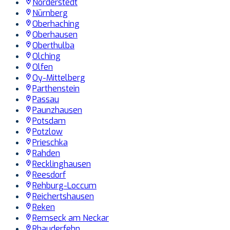
Norderstedt
Nürnberg
Oberhaching
Oberhausen
Oberthulba
Olching
Olfen
Oy-Mittelberg
Parthenstein
Passau
Paunzhausen
Potsdam
Potzlow
Prieschka
Rahden
Recklinghausen
Reesdorf
Rehburg-Loccum
Reichertshausen
Reken
Remseck am Neckar
Rhauderfehn