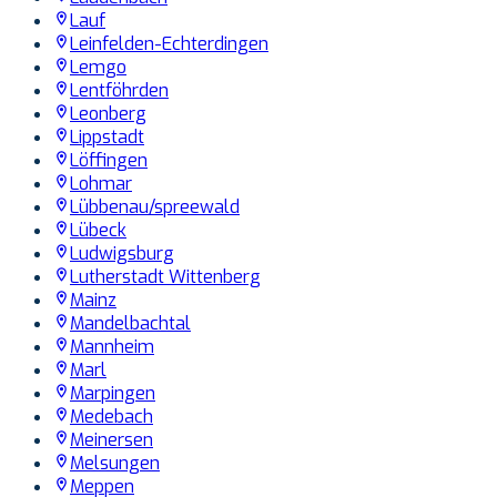
Lauf
Leinfelden-Echterdingen
Lemgo
Lentföhrden
Leonberg
Lippstadt
Löffingen
Lohmar
Lübbenau/spreewald
Lübeck
Ludwigsburg
Lutherstadt Wittenberg
Mainz
Mandelbachtal
Mannheim
Marl
Marpingen
Medebach
Meinersen
Melsungen
Meppen