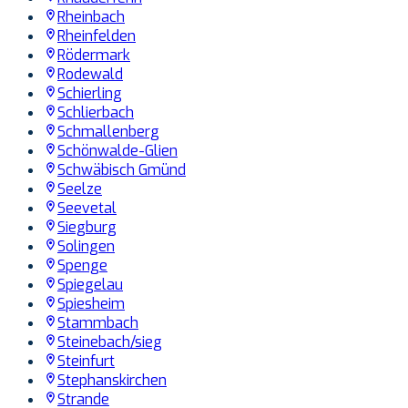
Rheinbach
Rheinfelden
Rödermark
Rodewald
Schierling
Schlierbach
Schmallenberg
Schönwalde-Glien
Schwäbisch Gmünd
Seelze
Seevetal
Siegburg
Solingen
Spenge
Spiegelau
Spiesheim
Stammbach
Steinebach/sieg
Steinfurt
Stephanskirchen
Strande