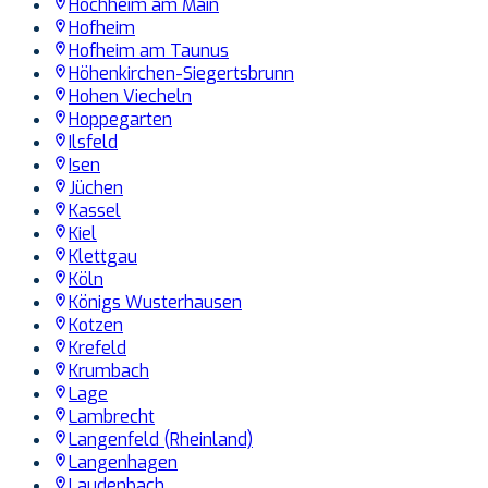
Hochheim am Main
Hofheim
Hofheim am Taunus
Höhenkirchen-Siegertsbrunn
Hohen Viecheln
Hoppegarten
Ilsfeld
Isen
Jüchen
Kassel
Kiel
Klettgau
Köln
Königs Wusterhausen
Kotzen
Krefeld
Krumbach
Lage
Lambrecht
Langenfeld (Rheinland)
Langenhagen
Laudenbach