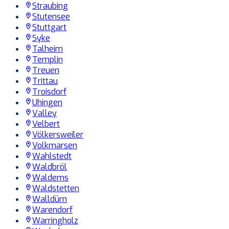
Straubing
Stutensee
Stuttgart
Syke
Talheim
Templin
Treuen
Trittau
Troisdorf
Uhingen
Valley
Velbert
Völkersweiler
Volkmarsen
Wahlstedt
Waldbröl
Waldems
Waldstetten
Walldürn
Warendorf
Warringholz