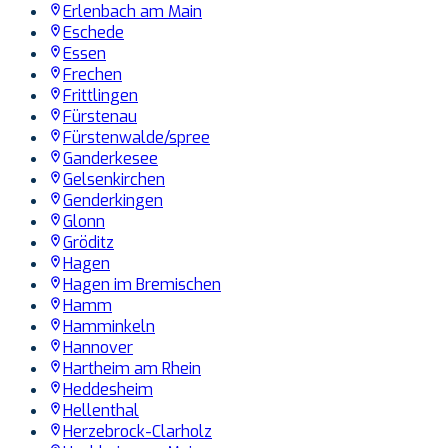
Erlenbach am Main
Eschede
Essen
Frechen
Frittlingen
Fürstenau
Fürstenwalde/spree
Ganderkesee
Gelsenkirchen
Genderkingen
Glonn
Gröditz
Hagen
Hagen im Bremischen
Hamm
Hamminkeln
Hannover
Hartheim am Rhein
Heddesheim
Hellenthal
Herzebrock-Clarholz