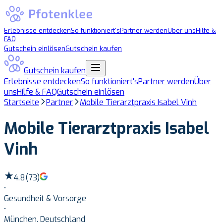
Erlebnisse entdecken
So funktioniert's
Partner werden
Über uns
Hilfe &
FAQ
Gutschein einlösen
Gutschein kaufen
Gutschein kaufen
Erlebnisse entdecken
So funktioniert's
Partner werden
Über
uns
Hilfe & FAQ
Gutschein einlösen
Startseite
Partner
Mobile Tierarztpraxis Isabel Vinh
Mobile Tierarztpraxis Isabel
Vinh
4.8
(
73
)
•
Gesundheit & Vorsorge
•
München, Deutschland