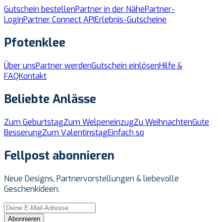
Gutschein bestellen
Partner in der Nähe
Partner-
Login
Partner Connect API
Erlebnis-Gutscheine
Pfotenklee
Über uns
Partner werden
Gutschein einlösen
Hilfe &
FAQ
Kontakt
Beliebte Anlässe
Zum Geburtstag
Zum Welpeneinzug
Zu Weihnachten
Gute
Besserung
Zum Valentinstag
Einfach so
Fellpost abonnieren
Neue Designs, Partnervorstellungen & liebevolle
Geschenkideen.
Abonnieren