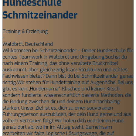
Hundeschule
Schmitzeinander
Training & Erziehung
•
Waldbröl, Deutschland
​Willkommen bei Schmitzeinander – Deiner Hundeschule für
echtes Teamwork in Waldbröl und Umgebung. ​Suchst du
nach einem Training, das ohne veraltete Druckmittel
auskommt, aber gleichzeitig klare Strukturen und echtes
Fachwissen bietet? Dann bist du bei Schmitzeinander genau
richtig. ​Wir stehen für Hundetraining auf Augenhöhe. Bei uns
gibt es kein „Hundemama“-Klischee und keinen Kitsch,
sondern fundierte, wissenschaftlich basierte Methoden, die
die Bindung zwischen dir und deinem Hund nachhaltig
stärken. Unser Ziel ist es, dich zu einer souveränen
Führungsperson auszubilden, der dein Hund gerne und aus
vollem Vertrauen folgt. ​Wir holen dich und deinen Hund
genau dort ab, wo ihr im Alltag steht. Gemeinsam
erarbeiten wir faire, logische Lösungswege, die auf