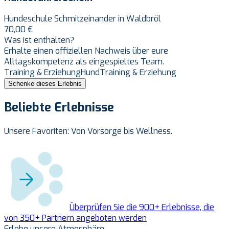
Hundeschule Schmitzeinander in Waldbröl
70,00 €
Was ist enthalten?
Erhalte einen offiziellen Nachweis über eure
Alltagskompetenz als eingespieltes Team.
Training & Erziehung
Hund
Training & Erziehung
Schenke dieses Erlebnis
Beliebte Erlebnisse
Unsere Favoriten: Von Vorsorge bis Wellness.
Überprüfen Sie die
900
+
Erlebnisse, die
von
350
+
Partnern angeboten werden
Erlebe unsere Atmosphäre