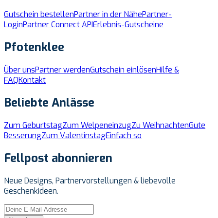
Gutschein bestellen
Partner in der Nähe
Partner-
Login
Partner Connect API
Erlebnis-Gutscheine
Pfotenklee
Über uns
Partner werden
Gutschein einlösen
Hilfe &
FAQ
Kontakt
Beliebte Anlässe
Zum Geburtstag
Zum Welpeneinzug
Zu Weihnachten
Gute
Besserung
Zum Valentinstag
Einfach so
Fellpost abonnieren
Neue Designs, Partnervorstellungen & liebevolle
Geschenkideen.