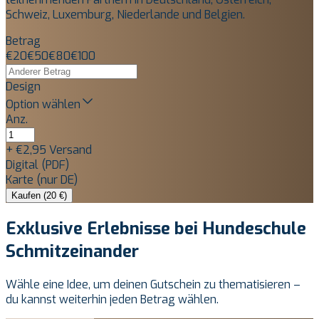
Schweiz, Luxemburg, Niederlande und Belgien.
Betrag
€
20
€
50
€
80
€
100
Design
Option wählen
Anz.
+ €2,95 Versand
Digital (PDF)
Karte (nur DE)
Kaufen (20 €)
Exklusive Erlebnisse bei Hundeschule
Schmitzeinander
Wähle eine Idee, um deinen Gutschein zu thematisieren –
du kannst weiterhin jeden Betrag wählen.