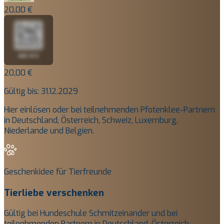
20,00 €
20,00 €
Gültig bis: 31.12.2029
Hier einlösen oder bei teilnehmenden Pfotenklee-Partnern
in Deutschland, Österreich, Schweiz, Luxemburg,
Niederlande und Belgien.
Geschenkidee für Tierfreunde
Tierliebe verschenken
Gültig bei Hundeschule Schmitzeinander und bei
teilnehmenden Partnern in Deutschland, Österreich,