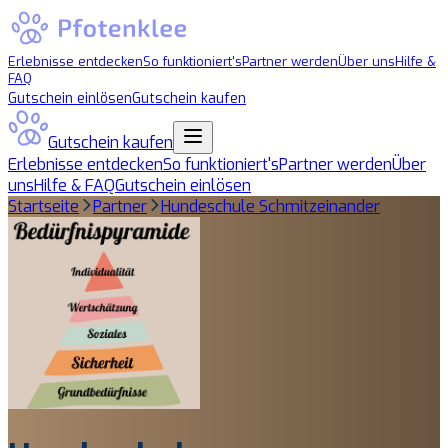
Erlebnisse entdecken
So funktioniert's
Partner werden
Über uns
Hilfe &
FAQ
Gutschein einlösen
Gutschein kaufen
Gutschein kaufen
Erlebnisse entdecken
So funktioniert's
Partner werden
Über
uns
Hilfe & FAQ
Gutschein einlösen
Startseite
Partner
Hundeschule Schmitzeinander