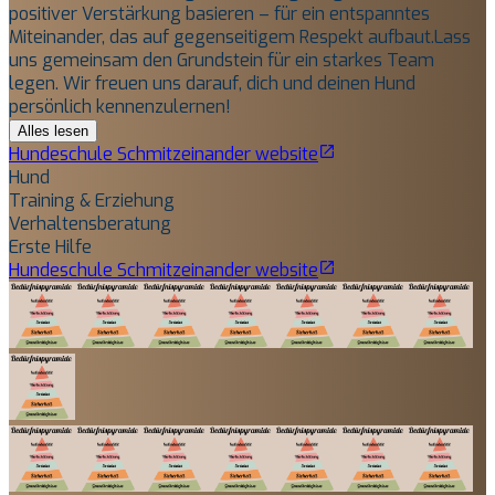
positiver Verstärkung basieren – für ein entspanntes
Miteinander, das auf gegenseitigem Respekt aufbaut. ​Lass
uns gemeinsam den Grundstein für ein starkes Team
legen. Wir freuen uns darauf, dich und deinen Hund
persönlich kennenzulernen!
Alles lesen
Hundeschule Schmitzeinander
website
Hund
Training & Erziehung
Verhaltensberatung
Erste Hilfe
Hundeschule Schmitzeinander
website