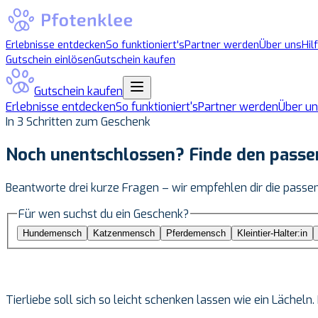
Erlebnisse entdecken
So funktioniert's
Partner werden
Über uns
Hil
Gutschein einlösen
Gutschein kaufen
Gutschein kaufen
Erlebnisse entdecken
So funktioniert's
Partner werden
Über un
In 3 Schritten zum Geschenk
Noch unentschlossen? Finde den
passe
Beantworte drei kurze Fragen – wir empfehlen dir die passe
Für wen suchst du ein Geschenk?
Hundemensch
Katzenmensch
Pferdemensch
Kleintier-Halter:in
Tierliebe soll sich so leicht schenken lassen wie ein Lächeln.