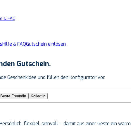
fe & FAQ
s
Hilfe & FAQ
Gutschein einlösen
nden Gutschein.
nde Geschenkidee und füllen den Konfigurator vor.
Beste Freundin
Kolleg:in
 Persönlich, flexibel, sinnvoll – damit aus einer Geste ein war