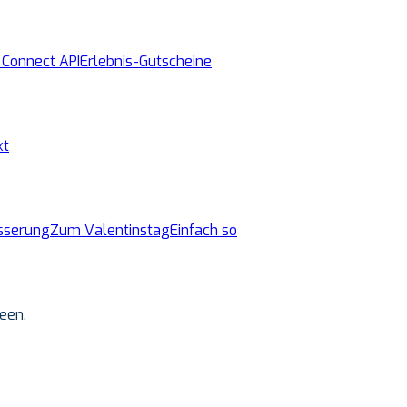
 Connect API
Erlebnis-Gutscheine
kt
sserung
Zum Valentinstag
Einfach so
een.