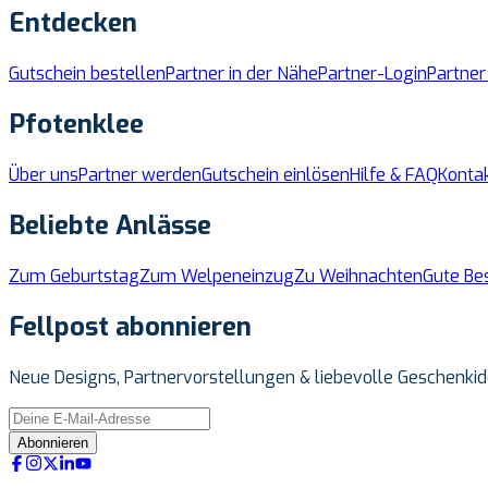
Entdecken
Gutschein bestellen
Partner in der Nähe
Partner-Login
Partner
Pfotenklee
Über uns
Partner werden
Gutschein einlösen
Hilfe & FAQ
Konta
Beliebte Anlässe
Zum Geburtstag
Zum Welpeneinzug
Zu Weihnachten
Gute Be
Fellpost abonnieren
Neue Designs, Partnervorstellungen & liebevolle Geschenkid
Abonnieren